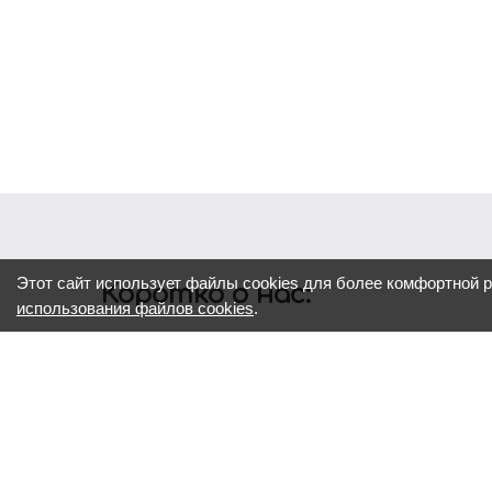
Этот сайт использует файлы cookies для более комфортной 
Коротко о нас:
использования файлов cookies
.
Реклама – двигатель всего.
Хорошая реклама — это не просто красивые сл
помогает бизнесу расти и быть заметным.
Мы много лет работаем в этой сфере, знаем, к
вашему бренду и подобрать эффективные реше