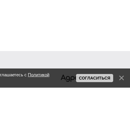
оглашаетесь с
Политикой
Адрес:
СОГЛАСИТЬСЯ
R.Moldova, Chisinau,
Petru Rares, 36
Телефон: