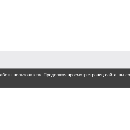
работы пользователя. Продолжая просмотр страниц сайта, вы с
ова, а инструмент, который
ак привлечь внимание к
ния под разные задачи. От