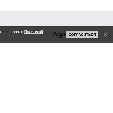
оглашаетесь с
Политикой
Адрес:
СОГЛАСИТЬСЯ
R.Moldova, Chisinau,
Petru Rares, 36
Телефон:
+373 69 733 755
Facebook