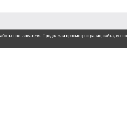
работы пользователя. Продолжая просмотр страниц сайта, вы с
ова, а инструмент, который
ак привлечь внимание к
ния под разные задачи. От
.
о мысль «хочу что-то
ение, которое будет