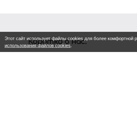
Этот сайт использует файлы cookies для более комфортной 
Коротко о нас:
использования файлов cookies
.
Реклама – двигатель всего.
Хорошая реклама — это не просто красивые сл
помогает бизнесу расти и быть заметным.
Мы много лет работаем в этой сфере, знаем, к
вашему бренду и подобрать эффективные реше
идеи до реализации — вместе на каждом этапе
Если у вас есть вопрос, задача или даже тольк
улучшить» — обращайтесь. Вместе найдем реш
работать.