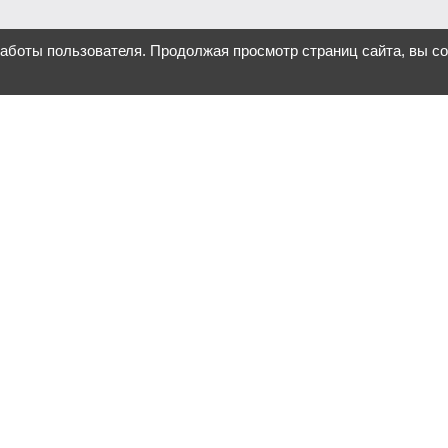
работы пользователя. Продолжая просмотр страниц сайта, вы с
ова, а инструмент, который
ак привлечь внимание к
ния под разные задачи. От
.
о мысль «хочу что-то
ение, которое будет