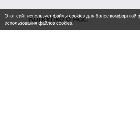
Этот сайт использует файлы cookies для более комфортной 
Коротко о нас:
использования файлов cookies
.
Реклама – двигатель всего.
Хорошая реклама — это не просто красивые сл
помогает бизнесу расти и быть заметным.
Мы много лет работаем в этой сфере, знаем, к
вашему бренду и подобрать эффективные реше
идеи до реализации — вместе на каждом этапе
Если у вас есть вопрос, задача или даже тольк
улучшить» — обращайтесь. Вместе найдем реш
работать.
Быстрый переход