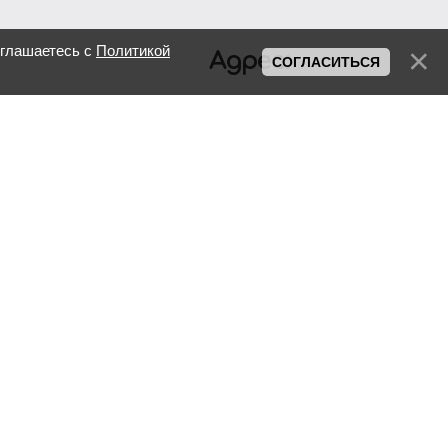
оглашаетесь с
Политикой
Адрес:
СОГЛАСИТЬСЯ
R.Moldova, Chisinau,
Petru Rares, 36
Телефон:
+373 69 733 755
Facebook