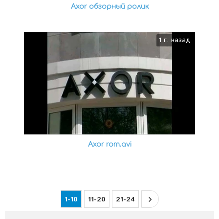
Axor обзорный ролик
1 г. назад
Axor rom.avi
1-10
11-20
21-24