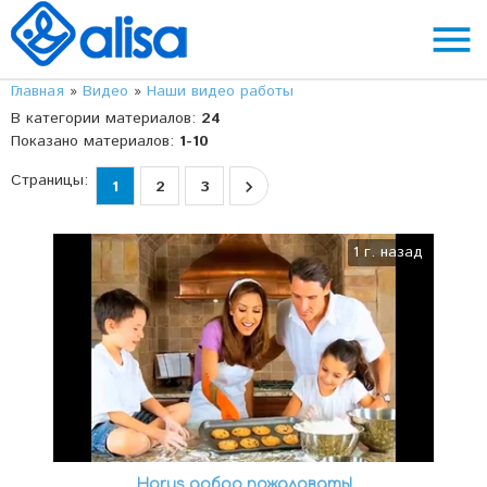
menu
Главная
»
Видео
»
Наши видео работы
В категории материалов
:
24
Показано материалов
:
1-10
Страницы
:
1
2
3
1 г. назад
Horus добро пожаловать!